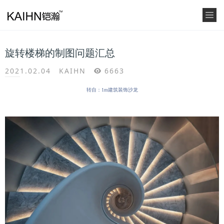
旋转楼梯的制图问题汇总
2021.02.04
KAIHN
6663
转自：
1m建筑装饰沙龙